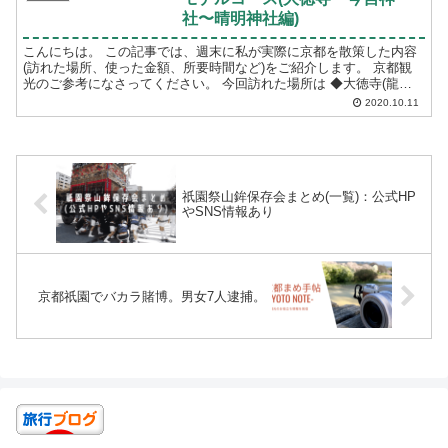
社〜晴明神社編)
こんにちは。 この記事では、週末に私が実際に京都を散策した内容
(訪れた場所、使った金額、所要時間など)をご紹介します。 京都観
光のご参考になさってください。 今回訪れた場所は ◆大徳寺(龍源
院、興臨院、大仙院...
2020.10.11
祇園祭山鉾保存会まとめ(一覧)：公式HP
やSNS情報あり
京都祇園でバカラ賭博。男女7人逮捕。