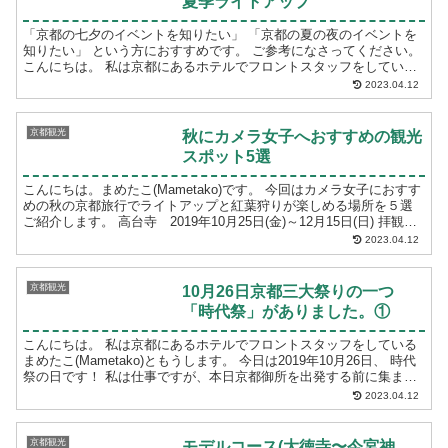
夏季ライトアップ
「京都の七夕のイベントを知りたい」 「京都の夏の夜のイベントを
知りたい」 という方におすすめです。 ご参考になさってください。
こんにちは。 私は京都にあるホテルでフロントスタッフをしている
まめたこと言います。...
2023.04.12
京都観光
秋にカメラ女子へおすすめの観光
スポット5選
こんにちは。まめたこ(Mametako)です。 今回はカメラ女子におすす
めの秋の京都旅行でライトアップと紅葉狩りが楽しめる場所を５選
ご紹介します。 高台寺 2019年10月25日(金)～12月15日(日) 拝観時
間 ...
2023.04.12
京都観光
10月26日京都三大祭りの一つ
「時代祭」がありました。①
こんにちは。 私は京都にあるホテルでフロントスタッフをしている
まめたこ(Mametako)ともうします。 今日は2019年10月26日、 時代
祭の日です！ 私は仕事ですが、本日京都御所を出発する前に集まる
行列を午前9...
2023.04.12
京都観光
モデルコース(大徳寺〜今宮神