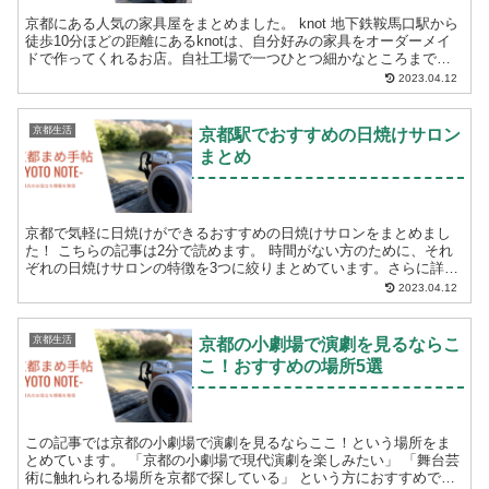
京都にある人気の家具屋をまとめました。 knot 地下鉄鞍馬口駅から
徒歩10分ほどの距離にあるknotは、自分好みの家具をオーダーメイ
ドで作ってくれるお店。自社工場で一つひとつ細かなところまでこ
だわって製作していただけます。 こち...
2023.04.12
京都生活
京都駅でおすすめの日焼けサロン
まとめ
京都で気軽に日焼けができるおすすめの日焼けサロンをまとめまし
た！ こちらの記事は2分で読めます。 時間がない方のために、それ
ぞれの日焼けサロンの特徴を3つに絞りまとめています。さらに詳し
い情報を知りたい方は、「お店の詳細情報はこ...
2023.04.12
京都生活
京都の小劇場で演劇を見るならこ
こ！おすすめの場所5選
この記事では京都の小劇場で演劇を見るならここ！という場所をま
とめています。 「京都の小劇場で現代演劇を楽しみたい」 「舞台芸
術に触れられる場所を京都で探している」 という方におすすめで