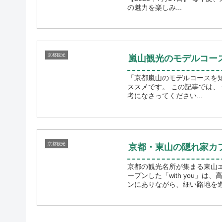
の魅力を楽しみ...
京都観光
嵐山観光のモデルコー
「京都嵐山のモデルコースを知りた
ススメです。 この記事では、 ◆嵐山をゆるっと観光したコース について紹介しています。ご参
考になさってください...
京都観光
京都・東山の隠れ家カフェ
京都の観光名所が集まる東山エ
ープンした「with you」
ンにありながら、細い路地を進