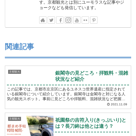
す。京都観光とは別にユーモラスな記事やジ
ョークなども発信しています。
関連記事
京都観光
銀閣寺の見どころ・拝観料・混雑
状況など紹介
この記事では、京都市左京区にあるユネスコ世界遺産に指定されて
いる銀閣寺について紹介しています。銀閣寺は金閣寺と対になる人
気の観光スポット。事前に見どころや拝観料、混雑状況など把握し
ておくことで、銀閣寺を訪れた時に快適に楽しめると思いますの
2021.11.09
で...
京都観光
祇園祭の吉符入り(きっぷいり)と
は？長刀鉾は他とは違う？