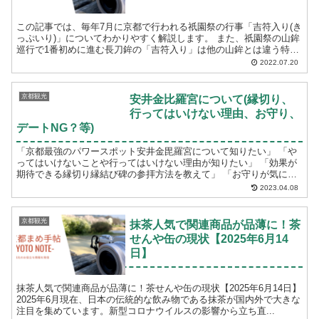
この記事では、毎年7月に京都で行われる祇園祭の行事「吉符入り(き
っぷいり)」についてわかりやすく解説します。 また、祇園祭の山鉾
巡行で1番初めに進む長刀鉾の「吉符入り」は他の山鉾とは違う特別
なもので、毎年多くのメディアに取り上げられま...
2022.07.20
京都観光
安井金比羅宮について(縁切り、
行ってはいけない理由、お守り、
デートNG？等)
「京都最強のパワースポット安井金毘羅宮について知りたい」 「や
ってはいけないことや行ってはいけない理由が知りたい」 「効果が
期待できる縁切り縁結び碑の参拝方法を教えて」 「お守りが気にな
る！」 という方におすすめです。この記事で...
2023.04.08
京都観光
抹茶人気で関連商品が品薄に！茶
せんや缶の現状【2025年6月14
日】
抹茶人気で関連商品が品薄に！茶せんや缶の現状【2025年6月14日】
2025年6月現在、日本の伝統的な飲み物である抹茶が国内外で大きな
注目を集めています。新型コロナウイルスの影響から立ち直...