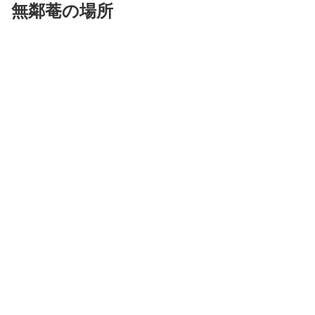
無鄰菴の場所