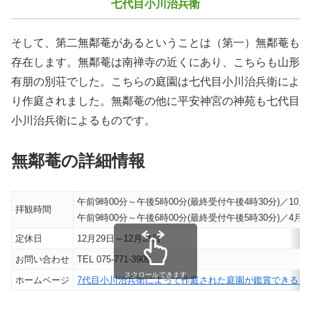
七代目小川治兵衛
そして、第二無鄰菴があるということは（第一）無鄰菴も
存在します。無鄰菴は南禅寺の近くにあり、こちらも山形
有朋の別荘でした。こちらの庭園は七代目小川治兵衛によ
り作庭されました。無鄰菴の他に平安神宮の神苑も七代目
小川治兵衛によるものです。
無鄰菴の詳細情報
午前9時00分～午後5時00分(最終受付午後4時30分)／10月
拝観時間
午前9時00分～午後6時00分(最終受付午後5時30分)／4月～
定休日
12月29日～12月31日
お問い合わせ
TEL 075-771-3909
スクロールできます
ホームページ
7代目小川治兵衛によって作庭された庭園が鑑賞できる【