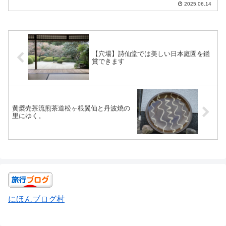
2025.06.14
【穴場】詩仙堂では美しい日本庭園を鑑
賞できます
黄檗売茶流煎茶道松ヶ根翼仙と丹波焼の
里にゆく。
にほんブログ村