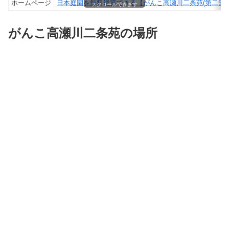
ホームページ
日本庭園を無料鑑賞できる【がんこ高瀬川二条苑(第二無鄰
スクロールできます
がんこ高瀬川二条苑の場所