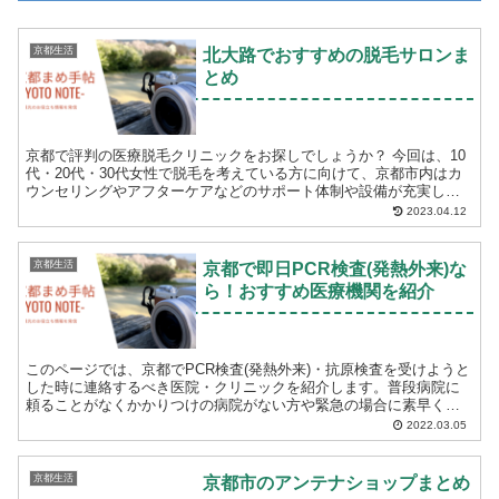
京都生活
北大路でおすすめの脱毛サロンま
とめ
京都で評判の医療脱毛クリニックをお探しでしょうか？ 今回は、10
代・20代・30代女性で脱毛を考えている方に向けて、京都市内はカ
ウンセリングやアフターケアなどのサポート体制や設備が充実して
いる医療脱毛クリニックをご紹介します。 脱毛...
2023.04.12
京都生活
京都で即日PCR検査(発熱外来)な
ら！おすすめ医療機関を紹介
このページでは、京都でPCR検査(発熱外来)・抗原検査を受けようと
した時に連絡するべき医院・クリニックを紹介します。普段病院に
頼ることがなくかかりつけの病院がない方や緊急の場合に素早く対
応していただける医院・クリニックを知りたい方におすすめ...
2022.03.05
京都生活
京都市のアンテナショップまとめ