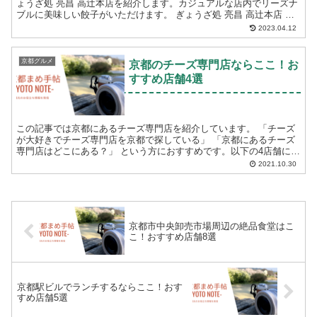
ょうざ処 亮昌 高辻本店を紹介します。カジュアルな店内でリーズナ
ブルに美味しい餃子がいただけます。 ぎょうざ処 亮昌 高辻本店 餃
子を食べる時、具材を気にすることはありませ...
2023.04.12
京都グルメ
京都のチーズ専門店ならここ！お
すすめ店舗4選
この記事では京都にあるチーズ専門店を紹介しています。 「チーズ
が大好きでチーズ専門店を京都で探している」 「京都にあるチーズ
専門店はどこにある？」 という方におすすめです。以下の4店舗につ
いて紹介します。 フロマジュ...
2021.10.30
京都市中央卸売市場周辺の絶品食堂はこ
こ！おすすめ店舗8選
京都駅ビルでランチするならここ！おす
すめ店舗5選