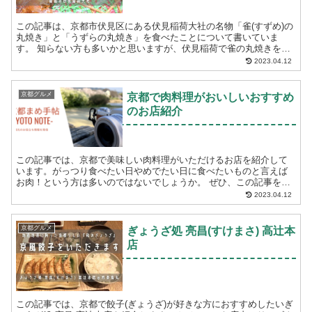
この記事は、京都市伏見区にある伏見稲荷大社の名物「雀(すずめ)の
丸焼き」と「うずらの丸焼き」を食べたことについて書いていま
す。 知らない方も多いかと思いますが、伏見稲荷で雀の丸焼きを食
べられるのはそこそこ知られている有名な話のようです...
2023.04.12
京都グルメ
京都で肉料理がおいしいおすすめ
のお店紹介
この記事では、京都で美味しい肉料理がいただけるお店を紹介して
います。がっつり食べたい日やめでたい日に食べたいものと言えば
お肉！という方は多いのではないでしょうか。 ぜひ、この記事を参
考になさってください。 焼肉ホルモン・牛テール料理...
2023.04.12
京都グルメ
ぎょうざ処 亮昌(すけまさ) 高辻本
店
この記事では、京都で餃子(ぎょうざ)が好きな方におすすめしたいぎ