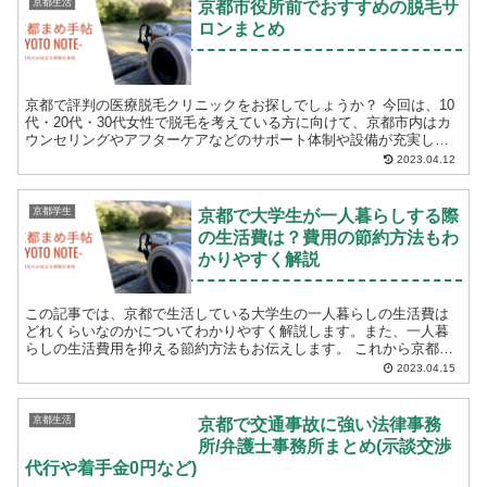
京都生活
京都市役所前でおすすめの脱毛サ
ロンまとめ
京都で評判の医療脱毛クリニックをお探しでしょうか？ 今回は、10
代・20代・30代女性で脱毛を考えている方に向けて、京都市内はカ
ウンセリングやアフターケアなどのサポート体制や設備が充実して
いる医療脱毛クリニックをご紹介します。 脱毛...
2023.04.12
京都学生
京都で大学生が一人暮らしする際
の生活費は？費用の節約方法もわ
かりやすく解説
この記事では、京都で生活している大学生の一人暮らしの生活費は
どれくらいなのかについてわかりやすく解説します。また、一人暮
らしの生活費用を抑える節約方法もお伝えします。 これから京都で
一人暮らしをする予定がある人や京都で一人暮らしを考え...
2023.04.15
京都生活
京都で交通事故に強い法律事務
所/弁護士事務所まとめ(示談交渉
代行や着手金0円など)