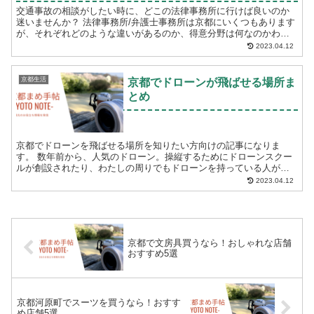
交通事故の相談がしたい時に、どこの法律事務所に行けば良いのか
迷いませんか？ 法律事務所/弁護士事務所は京都にいくつもあります
が、それぞれどのような違いがあるのか、得意分野は何なのかわか
りづらいことがあります。 頼りになる法律事務所/...
2023.04.12
京都生活
京都でドローンが飛ばせる場所ま
とめ
京都でドローンを飛ばせる場所を知りたい方向けの記事になりま
す。 数年前から、人気のドローン。操縦するためにドローンスクー
ルが創設されたり、わたしの周りでもドローンを持っている人が
徐々に増えています。 また、200グラム未満のドロ...
2023.04.12
京都で文房具買うなら！おしゃれな店舗
おすすめ5選
京都河原町でスーツを買うなら！おすす
め店舗5選