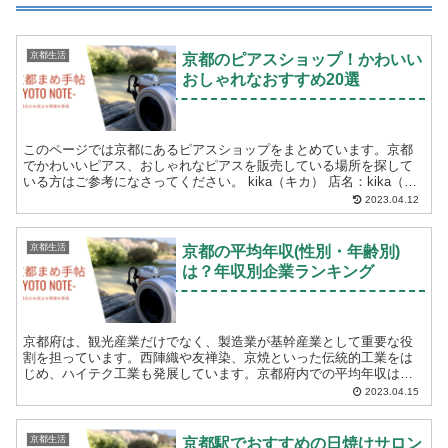
京都生活
京都のピアスショップ！かわいい
おしゃれなおすすめ20選
このページでは京都にあるピアスショップをまとめています。京都
でかわいいピアス、おしゃれなピアスを販売している場所を探して
いる方はご参考になさってください。 kika（キカ） 店名：kika（キ
カ） 住所：京都市中京区裏寺町...
2023.04.12
京都生活
京都の平均年収(性別・年齢別)
は？年収別企業ランキング
京都府は、観光産業だけでなく、製造業が基幹産業として重要な役
割を担っています。西陣織や友禅染、京焼といった伝統的工業をは
じめ、ハイテク工業も発展しています。京都府内での平均年収は全
国平均を上回っており、特に所得水準の高い市町村も存在しま
2023.04.15
す。...
京都生活
京都駅でおすすめの日焼けサロン