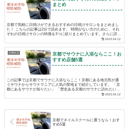
まとめ
京都で気軽に日焼けができるおすすめの日焼けサロンをまとめまし
た！ こちらの記事は2分で読めます。 時間がない方のために、それ
ぞれの日焼けサロンの特徴を3つに絞りまとめています。さらに詳し
い情報を知りたい方は、「お店の詳細情報はこ...
2023.04.12
京都生活
京都でサウナに入浴ならここ！お
すすめ店舗5選
この記事では京都でサウナに入浴ならここ！京都にある地元民が通
うサウナからサウナマニアに人気の聖地まで紹介しています。 「京
都にあるサウナが知りたい」 「歴史ある京都のサウナに訪れたい」
という方におすすめです。以下の5店舗につ...
2023.04.12
京都でネイルスクールに通うなら！おす
すめ5選