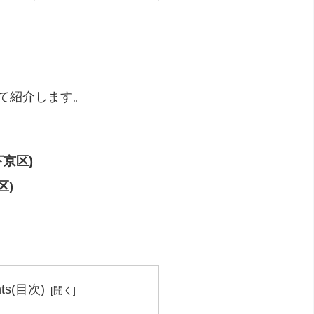
て紹介します。
下京区)
区)
nts(目次)