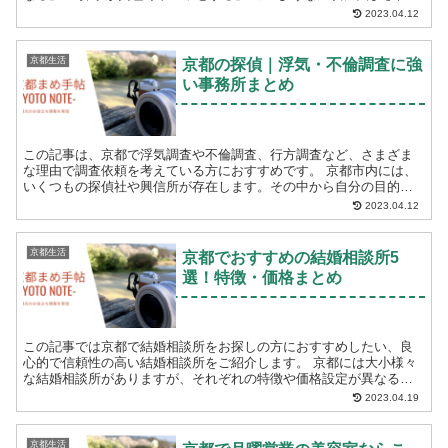
いる京都市内に住んでいる方におススメ...
2023.04.12
京都生活
京都の探偵｜浮気・不倫調査に強
い事務所まとめ
この記事は、京都で浮気調査や不倫調査、行方調査など、さまざま
な理由で調査依頼を考えている方におすすめです。 京都市内には、
いくつもの探偵社や興信所が存在します。その中から自分の目的に
合った探偵を探すのは大変。 失敗しないための選...
2023.04.12
京都生活
京都でおすすめの結婚相談所5
選！特徴・価格まとめ
この記事では京都で結婚相談所をお探しの方におすすめしたい、良
心的で信頼性の高い結婚相談所をご紹介します。 京都には大小様々
な結婚相談所がありますが、それぞれの特徴や価格設定が異なるた
め、どこを選べばよいか迷うこともある...
2023.04.19
京都生活