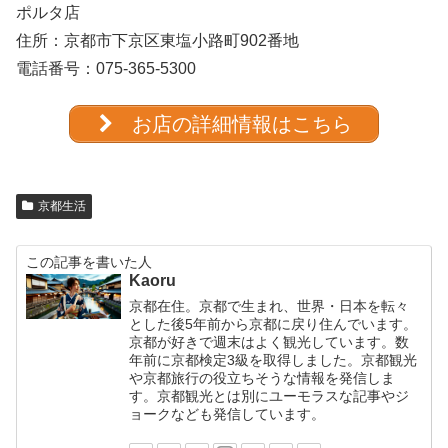
ポルタ店
住所：京都市下京区東塩小路町902番地
電話番号：
075-365-5300
お店の詳細情報はこちら
京都生活
この記事を書いた人
Kaoru
京都在住。京都で生まれ、世界・日本を転々
とした後5年前から京都に戻り住んでいます。
京都が好きで週末はよく観光しています。数
年前に京都検定3級を取得しました。京都観光
や京都旅行の役立ちそうな情報を発信しま
す。京都観光とは別にユーモラスな記事やジ
ョークなども発信しています。