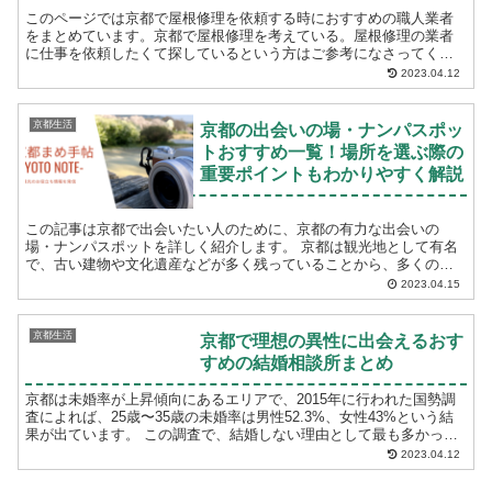
このページでは京都で屋根修理を依頼する時におすすめの職人業者
をまとめています。京都で屋根修理を考えている。屋根修理の業者
に仕事を依頼したくて探しているという方はご参考になさってくだ
さい。 （株）フジ・ホーム 本社ショールーム 店...
2023.04.12
京都生活
京都の出会いの場・ナンパスポッ
トおすすめ一覧！場所を選ぶ際の
重要ポイントもわかりやすく解説
この記事は京都で出会いたい人のために、京都の有力な出会いの
場・ナンパスポットを詳しく紹介します。 京都は観光地として有名
で、古い建物や文化遺産などが多く残っていることから、多くの観
光客が訪れます。また、京都には多くの大学や短期大学があ...
2023.04.15
京都生活
京都で理想の異性に出会えるおす
すめの結婚相談所まとめ
京都は未婚率が上昇傾向にあるエリアで、2015年に行われた国勢調
査によれば、25歳〜35歳の未婚率は男性52.3%、女性43%という結
果が出ています。 この調査で、結婚しない理由として最も多かった
理由が「自分に適当(ふさわしい)異性に...
2023.04.12