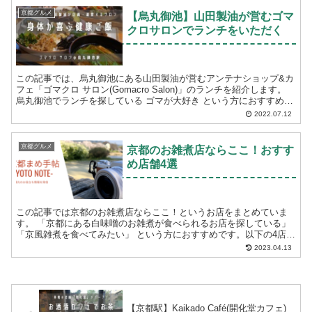
京都グルメ
【烏丸御池】山田製油が営むゴマ
クロサロンでランチをいただく
この記事では、烏丸御池にある山田製油が営むアンテナショップ&カ
フェ「ゴマクロ サロン(Gomacro Salon)」のランチを紹介します。
烏丸御池でランチを探している ゴマが大好き という方におすすめで
す。...
2022.07.12
京都グルメ
京都のお雑煮店ならここ！おすす
め店舗4選
この記事では京都のお雑煮店ならここ！というお店をまとめていま
す。 「京都にある白味噌のお雑煮が食べられるお店を探している」
「京風雑煮を食べてみたい」 という方におすすめです。以下の4店舗
について紹介します。 虎屋菓...
2023.04.13
【京都駅】Kaikado Café(開化堂カフェ)