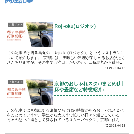
京都グルメ
Roji-oku(ロジオク)
この記事では四条烏丸の「Roji-oku(ロジオク)」というレストランに
ついて紹介します。 京都には、美味しい料理が楽しめるお店がたく
さんありますが、その中でも注目したいのが、四条烏丸から徒歩５
分ほどの場所にある「Roji-oku(ロ...
2023.04.12
京都グルメ
京都のおしゃれスタバまとめ(川
床や畳席など特徴紹介)
この記事では京都にある京都ならではの特徴があるおしゃれスタバ
をまとめています。学生から大人まで忙しい日々を過ごしている
方々の憩いの場として愛されているスターバックス。京都に住んで
いる人も京都観光で訪れる人も優雅なひとときを過ごしてみるのも
2023.04.13
お...