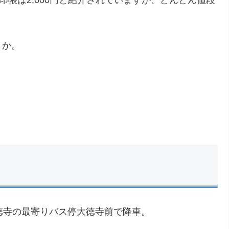
うか。
徳寺の最寄りバス停大徳寺前で降車。