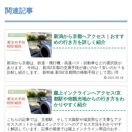
関連記事
京都アクセス
新潟から京都へアクセス｜おすす
めの行き方を詳しく紹介
新潟から京都は、鉄道・飛行機・高速バス・自動車などの選択肢が
あります。 今回は、新潟⇄京都の交通手段が速いのか？安いのか？を
比較し紹介します。 新幹線 新潟⇄京都間の移動手段として思い浮か
ぶのが、新幹線でしょう。 新潟から東海道...
2021.05.19
京都アクセス
蹴上インクラインへアクセス/京
都駅や他観光地からの行き方をわ
かりやすく紹介
こちらの記事では、京都駅、そして大阪駅や滋賀県など主要なアク
セススポットから蹴上インクラインへのアクセス方法をわかりやす
く解説しています。記事の最後では蹴上インクライン周辺のおすす