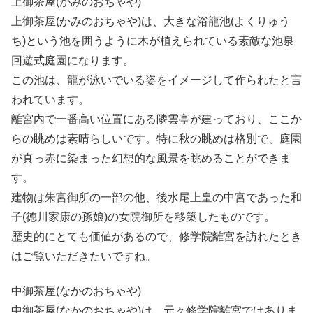
上御茶屋(かみのおちゃや)
上御茶屋(かみのおちゃや)は、大きな浴龍池(よくりゅう
ち)という池を囲うように木が植えられている素敵な池泉
回遊式庭園になります。
この池は、龍が泳いでいる姿をイメージして作られたと言
われています。
離宮内で一番高い位置にある隣雲亭が建っており、ここか
らの眺めは素晴らしいです。特に秋の眺めは格別で、庭園
が真っ赤に染まった幻想的な風景を眺めることができま
す。
建物は朱宮御所の一部の他、後水尾上皇の中宮であった和
子(徳川家康の孫娘)の女院御所を移築したものです。
歴史的にとても価値があるので、修学院離宮を訪れたとき
はご覧いただきたいですね。
中御茶屋(なかのおちゃや)
中御茶屋(なかのおちゃや)は、元々修学院離宮ではありま