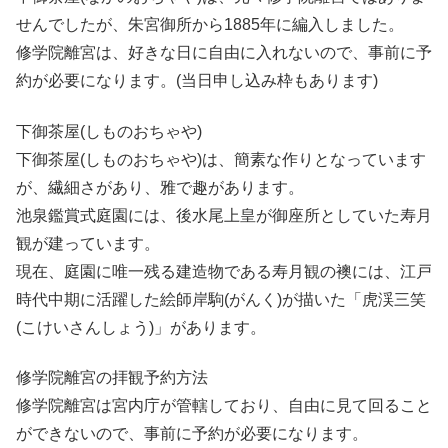
せんでしたが、朱宮御所から1885年に編入しました。
修学院離宮は、好きな日に自由に入れないので、事前に予
約が必要になります。(当日申し込み枠もあります)
下御茶屋(しものおちゃや)
下御茶屋(しものおちゃや)は、簡素な作りとなっています
が、繊細さがあり、雅で趣があります。
池泉鑑賞式庭園には、後水尾上皇が御座所としていた寿月
観が建っています。
現在、庭園に唯一残る建造物である寿月観の襖には、江戸
時代中期に活躍した絵師岸駒(がんく)が描いた「虎渓三笑
(こけいさんしょう)」があります。
修学院離宮の拝観予約方法
修学院離宮は宮内庁が管轄しており、自由に見て回ること
ができないので、事前に予約が必要になります。