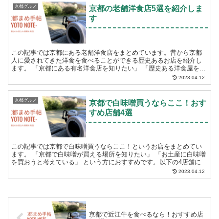
京都グルメ
京都の老舗洋食店5選を紹介しま
す
この記事では京都にある老舗洋食店をまとめています。昔から京都
人に愛されてきた洋食を食べることができる歴史あるお店を紹介し
ます。 「京都にある有名洋食店を知りたい」 「歴史ある洋食屋を京
都で探している」 という方におすすめです。...
2023.04.12
京都グルメ
京都で白味噌買うならここ！おす
すめ店舗4選
この記事では京都で白味噌買うならここ！というお店をまとめてい
ます。 「京都で白味噌が買える場所を知りたい」 「お土産に白味噌
を買おうと考えている」 という方におすすめです。以下の4店舗につ
いて紹介します。 本田味噌本...
2023.04.12
京都で近江牛を食べるなら！おすすめ店