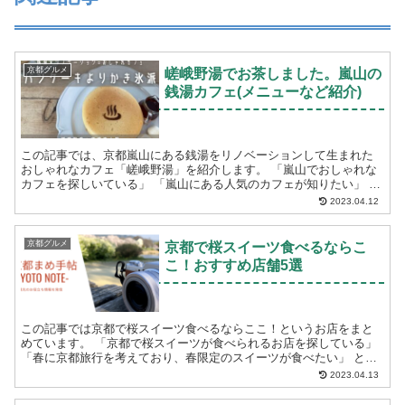
京都グルメ
嵯峨野湯でお茶しました。嵐山の
銭湯カフェ(メニューなど紹介)
この記事では、京都嵐山にある銭湯をリノベーションして生まれた
おしゃれなカフェ「嵯峨野湯」を紹介します。 「嵐山でおしゃれな
カフェを探しいている」 「嵐山にある人気のカフェが知りたい」 と
いう方におすすめです。ご参考にな...
2023.04.12
京都グルメ
京都で桜スイーツ食べるならこ
こ！おすすめ店舗5選
この記事では京都で桜スイーツ食べるならここ！というお店をまと
めています。 「京都で桜スイーツが食べられるお店を探している」
「春に京都旅行を考えており、春限定のスイーツが食べたい」 とい
う方におすすめです。以下の5店舗について...
2023.04.13