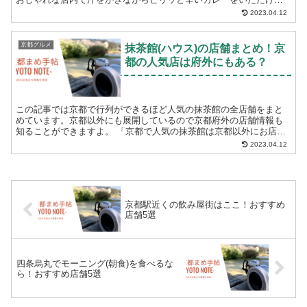
す。新京極商店街は錦市場からも徒歩ですぐの場所にある...
2023.04.12
京都グルメ
抹茶館(ハウス)の店舗まとめ！京
都の人気店は府外にもある？
この記事では京都で行列ができるほど人気の抹茶館の全店舗をまと
めています。京都以外にも展開しているので京都府外の店舗情報も
知ることができますよ。 「京都で人気の抹茶館は京都以外にお店が
あるのか知りたい」 「抹茶館はどこにあるの？」 ...
2023.04.12
京都駅近くの飲み屋街はここ！おすすめ
店舗5選
四条烏丸でモーニング(朝食)を食べるな
ら！おすすめ店舗5選