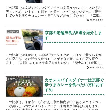
この記事では京都でバレンタインチョコを買うならここ！というお
店をまとめています。京都でしか買うことができないチョコを販売
しているお店やチョコレート専門店など紹介しています。 「京都で
バレンタインチョコを買う場所に迷っている」 「バレ...
2023.04.12
京都グルメ
京都の老舗洋食店5選を紹介しま
す
この記事では京都にある老舗洋食店をまとめています。昔から京都
人に愛されてきた洋食を食べることができる歴史あるお店を紹介し
ます。 「京都にある有名洋食店を知りたい」 「歴史ある洋食屋を京
都で探している」 という方におすすめです。...
2023.04.12
京都グルメ
カオススパイスダイナーは京都で
辛うまカレーを食べたい方におす
すめ
この記事は、京都市中心部にある新京極商店街にあるスパイスカレ
ーが美味しいカオススパイスダイナー京都新京極店を紹介します。
おしゃれな店内で汗をかきながらピリッと辛いカレーをいただけま