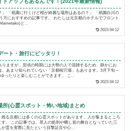
トアップもあるんです！(2021年最新情報)
？」 「祇園に行くけど桜が綺麗な場所はあるの？」 「祇園白川の
etako)と...
2023.04.12
のデート・旅行にピッタリ！
ありますが、見頃の時期には大勢の人で混雑するため、静かにお
は、あまり知られていない「京都桜穴場」もあります。3月下旬～
4月上旬に見頃を迎える桜を、ゆったりと楽しむことができます。 こ...
2023.04.12
所(心霊スポット・怖い地域)まとめ
く残る京都には多くの心霊スポットがあります。人が集まるところ
となっていた三
が霊を実際に見たという目撃証言や心...