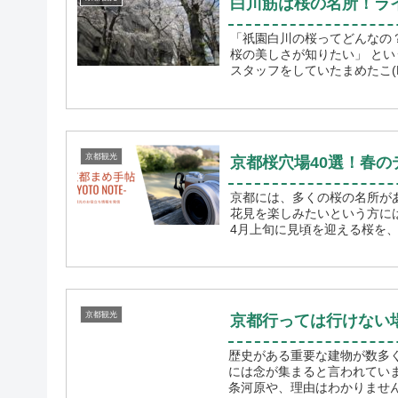
白川筋は桜の名所！ライ
「祇園白川の桜ってどんなの
桜の美しさが知りたい」 という方におすすめの記事です。 わたしは元京都のホテルでフロント
スタッフをしていたまめたこ(Mam
京都観光
京都桜穴場40選！春
京都には、多くの桜の名所が
花見を楽しみたいという方に
京都観光
京都行っては行けない場
歴史がある重要な建物が数多
には念が集まると言われています。 この記事では、罪人の処刑や晒し首の舞台
条河原や、理由はわかりません