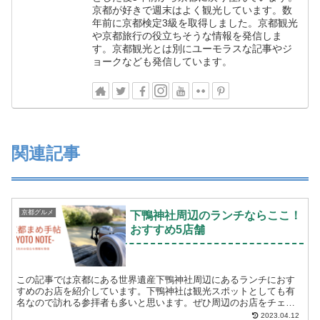
京都が好きで週末はよく観光しています。数
年前に京都検定3級を取得しました。京都観光
や京都旅行の役立ちそうな情報を発信しま
す。京都観光とは別にユーモラスな記事やジ
ョークなども発信しています。
関連記事
京都グルメ
下鴨神社周辺のランチならここ！
おすすめ5店舗
この記事では京都にある世界遺産下鴨神社周辺にあるランチにおす
すめのお店を紹介しています。下鴨神社は観光スポットとしても有
名なので訪れる参拝者も多いと思います。ぜひ周辺のお店をチェッ
クしてみてください。 「下鴨神社周辺でランチを考えている」...
2023.04.12