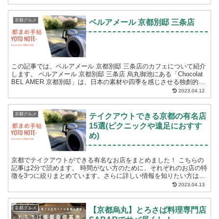
京都グルメ
ベルアメール 京都別邸 三条店
この記事では、ベルアメール 京都別邸 三条店のカフェについて紹介
します。 ベルアメール 京都別邸 三条店 烏丸御池にある「Chocolat
BEL AMER 京都別邸」は、日本の素材や四季を感じさせる独創的な
ショコラ専門店です。店内は趣...
2023.04.12
京都グルメ
テイクアウトできる京都の有名店
15選(ピクニックや遠足におすす
め)
京都でテイクアウトができる有名なお店をまとめました！ こちらの
記事は2分で読めます。 時間がない方のために、それぞれのお店の特
徴を3つに絞りまとめています。さらに詳しい情報を知りたい方は、
「お店の詳細情報はこちら」からご確認くだ...
2023.04.13
京都グルメ
【京都烏丸】とろさば料理専門店