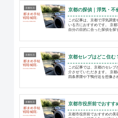
京都生活
京都の探偵｜浮気・不
この記事は、京都で浮気調査
いる方におすすめです。 京都市内には、いくつもの探偵社や興信所が存在します。その中から
京都生活
京都セレブはどこ住む
この記事では、京都のセレブ
介させていただきます。 京都の「土地が高い場所」「お金持ちが住んでいる場所」といえば、
四条界隈や下鴨付近を想像され
京都生活
京都市役所前でおすす
京都市役所前でおすすめの美容室情報をまとめま