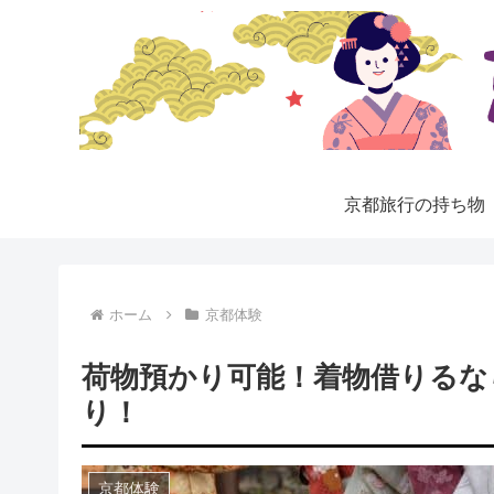
京都旅行の持ち物
ホーム
京都体験
荷物預かり可能！着物借りるなら
り！
京都体験