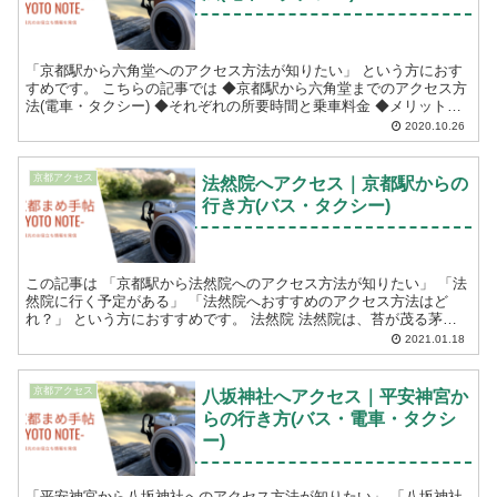
「京都駅から六角堂へのアクセス方法が知りたい」 という方におす
すめです。 こちらの記事では ◆京都駅から六角堂までのアクセス方
法(電車・タクシー) ◆それぞれの所要時間と乗車料金 ◆メリット・
デメリット について紹介させていただ...
2020.10.26
京都アクセス
法然院へアクセス｜京都駅からの
行き方(バス・タクシー)
この記事は 「京都駅から法然院へのアクセス方法が知りたい」 「法
然院に行く予定がある」 「法然院へおすすめのアクセス方法はど
れ？」 という方におすすめです。 法然院 法然院は、苔が茂る茅葺
き屋根が象徴的な...
2021.01.18
京都アクセス
八坂神社へアクセス｜平安神宮か
らの行き方(バス・電車・タクシ
ー)
「平安神宮から八坂神社へのアクセス方法が知りたい」 「八坂神社