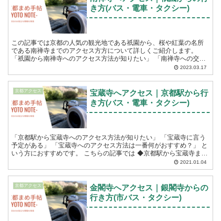
き方(バス・電車・タクシー)
この記事では京都の人気の観光地である祇園から、桜や紅葉の名所
である南禅寺までのアクセス方方について詳しくご紹介します。
「祇園から南禅寺へのアクセス方法が知りたい」 「南禅寺への交通
手段(市バス・電車・タクシー)の料金や時間が知りた...
2023.03.17
京都アクセス
宝蔵寺へアクセス｜京都駅から行
き方(バス・電車・タクシー)
「京都駅から宝蔵寺へのアクセス方法が知りたい」 「宝蔵寺に言う
予定がある」 「宝蔵寺へのアクセス方法は一番何がおすすめ？」 と
いう方におすすめです。 こちらの記事では ◆京都駅から宝蔵寺まで
のアクセス方法(バス・電車・タクシー...
2021.01.04
京都アクセス
金閣寺へアクセス｜銀閣寺からの
行き方(市バス・タクシー)