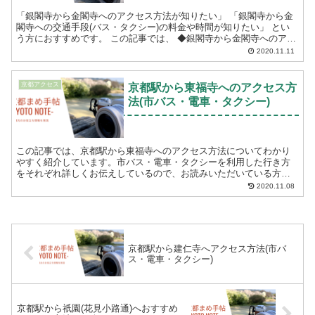
「銀閣寺から金閣寺へのアクセス方法が知りたい」 「銀閣寺から金
閣寺への交通手段(バス・タクシー)の料金や時間が知りたい」 とい
う方におすすめです。 この記事では、 ◆銀閣寺から金閣寺へのアク
セス方法(バス・タクシー) ◆料金と所要...
2020.11.11
京都アクセス
京都駅から東福寺へのアクセス方
法(市バス・電車・タクシー)
この記事では、京都駅から東福寺へのアクセス方法についてわかり
やすく紹介しています。市バス・電車・タクシーを利用した行き方
をそれぞれ詳しくお伝えしているので、お読みいただいている方の
ご都合に合わせてご参考いただけます。 「京都駅から東福寺へ...
2020.11.08
京都駅から建仁寺へアクセス方法(市バ
ス・電車・タクシー)
京都駅から祇園(花見小路通)へおすすめ