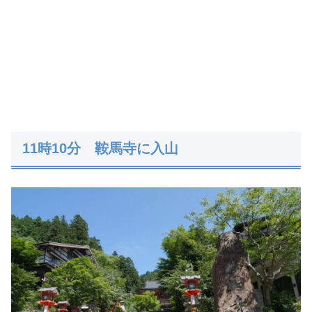
11時10分 鞍馬寺に入山