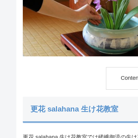
Conte
更花 salahana 生け花教室
更花 salahana 生け花教室では嵯峨御流