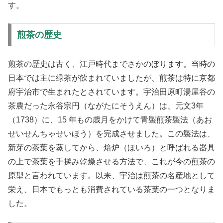
す。
煎茶の歴史
煎茶の歴史は古く、江戸時代までさかのぼります。当時の
日本では主に緑茶が飲まれていましたが、煎茶は特に京都
府宇治市で生まれたとされています。宇治田原町湯屋谷の
茶農だった永谷宗円（ながたにそうえん）は、元文3年
（1738）に、15 年もの歳月をかけて青製煎茶製法（あお
せいせんちゃせいほう）を完成させました。この製法は、
新芽の茶葉を蒸してから、焙炉（ほいろ）と呼ばれる器具
の上で茶葉を手揉み乾燥させる方法で、これが今の煎茶の
原型と言われています。以来、宇治は煎茶の名産地として
栄え、日本でもっとも消費されている茶葉の一つとなりま
した。