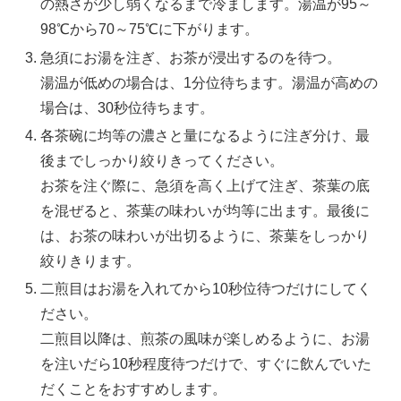
の熱さが少し弱くなるまで冷まします。湯温が95～
98℃から70～75℃に下がります。
急須にお湯を注ぎ、お茶が浸出するのを待つ。
湯温が低めの場合は、1分位待ちます。湯温が高めの
場合は、30秒位待ちます。
各茶碗に均等の濃さと量になるように注ぎ分け、最
後までしっかり絞りきってください。
お茶を注ぐ際に、急須を高く上げて注ぎ、茶葉の底
を混ぜると、茶葉の味わいが均等に出ます。最後に
は、お茶の味わいが出切るように、茶葉をしっかり
絞りきります。
二煎目はお湯を入れてから10秒位待つだけにしてく
ださい。
二煎目以降は、煎茶の風味が楽しめるように、お湯
を注いだら10秒程度待つだけで、すぐに飲んでいた
だくことをおすすめします。