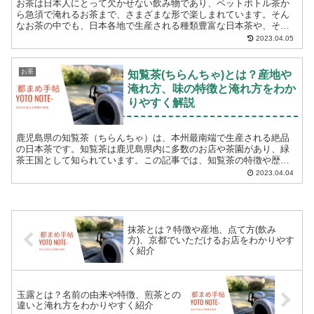
お茶は日本人にとって欠かせない飲み物であり、ペットボトル茶か
ら急須で淹れるお茶まで、さまざまな形で楽しまれています。そん
なお茶の中でも、日本各地で生産される種類豊富な日本茶や、その
土地ならではの味わいを持つお茶の産地があります。今回は、そ
2023.04.05
ん...
お茶
知覧茶(ちらんちゃ)とは？産地や
淹れ方、味の特徴と淹れ方をわか
りやすく解説
鹿児島県の知覧茶（ちらんちゃ）は、本州最南端で生産される絶品
の日本茶です。知覧茶は鹿児島県内に多数のお店や茶園があり、緑
茶王国として知られています。この記事では、知覧茶の特徴や歴
史、産地について詳しく紹介します。 知覧茶(ちらんちゃ)とは...
2023.04.04
抹茶とは？特徴や産地、点て方(飲み
方)、京都でいただけるお店をわかりやす
く紹介
玉露とは？名前の由来や特徴、煎茶との
違いと淹れ方をわかりやすく紹介