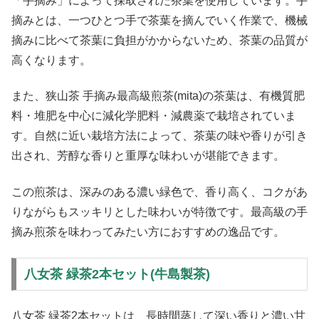
「手摘み」によって採取された茶葉を使用しています。手
摘みとは、一つひとつ手で茶葉を摘んでいく作業で、機械
摘みに比べて茶葉に負担がかからないため、茶葉の品質が
高くなります。
また、狭山茶 手摘み最高級煎茶(mita)の茶葉は、有機質肥
料・堆肥を中心に減化学肥料・減農薬で栽培されていま
す。自然に近い栽培方法によって、茶葉の味や香りが引き
出され、芳醇な香りと重厚な味わいが堪能できます。
この煎茶は、深みのある濃い緑色で、香り高く、コクがあ
りながらもスッキリとした味わいが特徴です。最高級の手
摘み煎茶を味わってみたい方におすすめの逸品です。
八女茶 緑茶2本セット(牛島製茶)
八女茶 緑茶2本セットは、長時間蒸して深い香りと濃い甘