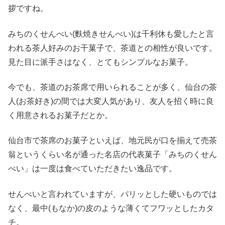
拶ですね。
みちのくせんべい(麩焼きせんべい)は千利休も愛したと言
われる茶人好みのお干菓子で、茶道との相性が良いです。
見た目に派手さはなく、とてもシンプルなお菓子。
今でも、茶道のお茶席で用いられることが多く、仙台の茶
人(お茶好き)の間では大変人気があり、友人を招く時に良
く用意されるお菓子だとか。
仙台市で茶席のお菓子といえば、地元民が口を揃えて売茶
翁というくらい名が通った名店の代表菓子「みちのくせん
べい」は一度は食べていただきたい逸品です。
せんべいと言われていますが、パリッとした硬いものでは
なく、最中(もなか)の皮のような薄くてフワッとしたカタ
チ。