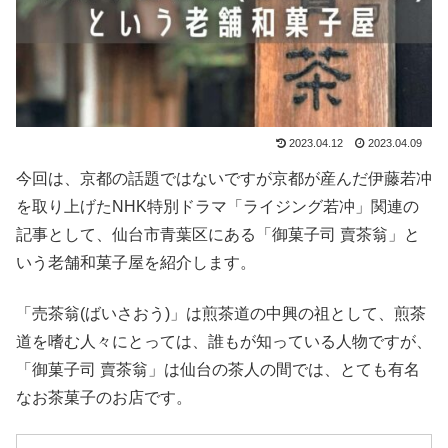
2023.04.12
2023.04.09
今回は、京都の話題ではないですが京都が産んだ伊藤若冲
を取り上げたNHK特別ドラマ「ライジング若冲」関連の
記事として、仙台市青葉区にある「御菓子司 賣茶翁」と
いう老舗和菓子屋を紹介します。
「売茶翁(ばいさおう)」は煎茶道の中興の祖として、煎茶
道を嗜む人々にとっては、誰もが知っている人物ですが、
「御菓子司 賣茶翁」は仙台の茶人の間では、とても有名
なお茶菓子のお店です。