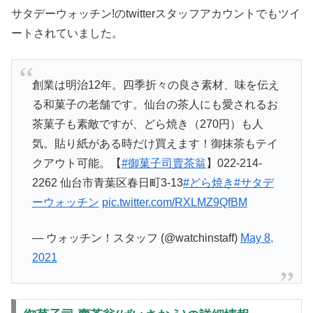
サタデーウォッチン!のtwitterスタッフアカウントでもツイ
ートされていました。
創業は明治12年。四季折々の良さ素材、味を伝え
る和菓子の老舗です。仙台の茶人にも愛されるお
茶菓子も素敵ですが、どら焼き（270円）も人
気。貼り紙がある時だけ買えます！御抹茶もテイ
クアウト可能。【
#御菓子司賣茶翁
】022-214-
2262 仙台市青葉区春日町3-13
#どら焼き
#サタデ
ーウォッチン
pic.twitter.com/RXLMZ9QfBM
— ウォッチン！スタッフ (@watchinstaff)
May 8,
2021