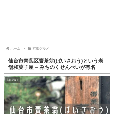
ホーム
京都グルメ
仙台市青葉区賣茶翁(ばいさおう)という老
舗和菓子屋 – みちのくせんべいが有名
京都グルメ