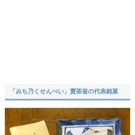
「みち乃くせんべい」賣茶翁の代表銘菓