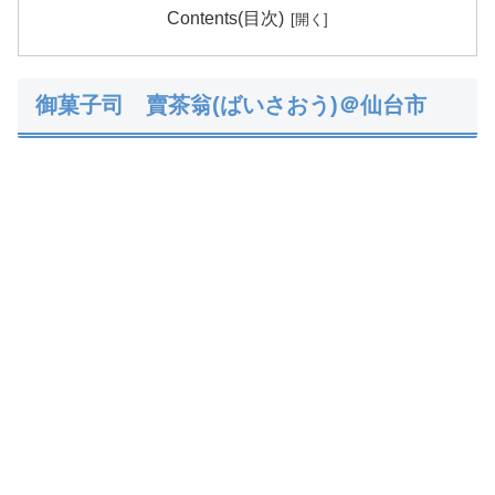
Contents(目次)
御菓子司 賣茶翁(ばいさおう)＠仙台市