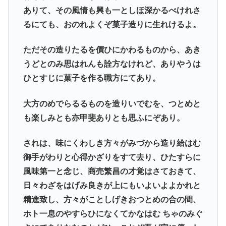
ありて、その風情も興も一としほ深かるべけれさ
るにても、おのれよくぞ菓子造りに生れけるよ。
ただその造りたるを價ひにかわるものから、あき
うどとのみ思はれんも詮方なけれど、ありやうは
ひとすじに菓子を作る職方にてあり。
大方のめでらるるものを造りいでむを、つとめと
も楽しみとも亦甲斐ありとも思ふにぞあり。
されは、味にくわしき方々がみづから造り給はむ
御手がわりと心得かざりをすて去り、ひたすらに
風味第一と念じ、商売繁昌の才覚はさておきて、
日々わざをはげみ良きが上にもいよいよよかれと
精進致し、方々がことしげきおつとめの合の間、
ホト一息のやすらひになくてかなはむ ちゃのみぐ