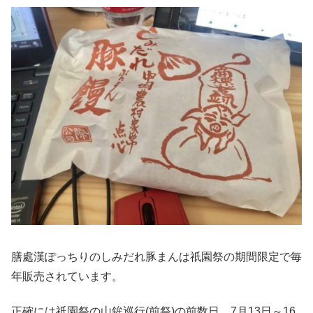
膳處漢ぽっちりのしみだれ豚まんは祇園祭の期間限定で毎
年販売されています。
正確には祇園祭の山鉾巡行(前祭)の前数日、7月13日～16