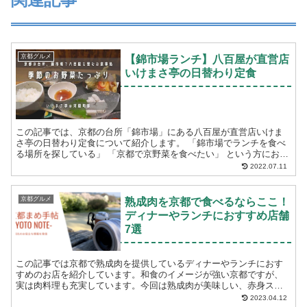
京都グルメ
【錦市場ランチ】八百屋が直営店
いけまさ亭の日替わり定食
この記事では、京都の台所「錦市場」にある八百屋が直営店いけま
さ亭の日替わり定食について紹介します。 「錦市場でランチを食べ
る場所を探している」 「京都で京野菜を食べたい」 という方におす
すめです。ご参考になさってくださ...
2022.07.11
京都グルメ
熟成肉を京都で食べるならここ！
ディナーやランチにおすすめ店舗
7選
この記事では京都で熟成肉を提供しているディナーやランチにおす
すめのお店を紹介しています。和食のイメージが強い京都ですが、
実は肉料理も充実しています。今回は熟成肉が美味しい、赤身ステ
ーキが食べられるお店をまとめました。 「京都で熟成肉を...
2023.04.12