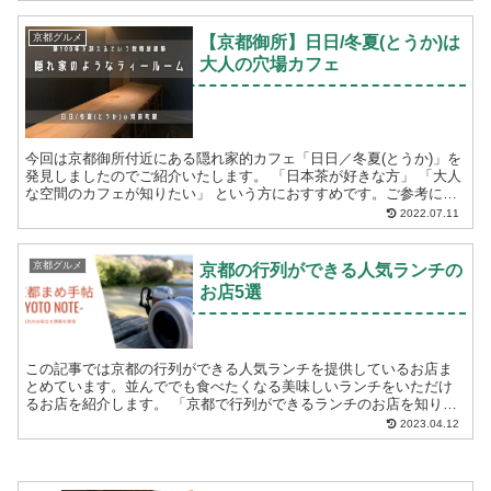
京都グルメ
【京都御所】日日/冬夏(とうか)は
大人の穴場カフェ
今回は京都御所付近にある隠れ家的カフェ「日日／冬夏(とうか)」を
発見しましたのでご紹介いたします。 「日本茶が好きな方」 「大人
な空間のカフェが知りたい」 という方におすすめです。ご参考にな
さってください。 日日／冬...
2022.07.11
京都グルメ
京都の行列ができる人気ランチの
お店5選
この記事では京都の行列ができる人気ランチを提供しているお店ま
とめています。並んででも食べたくなる美味しいランチをいただけ
るお店を紹介します。 「京都で行列ができるランチのお店を知りた
い」 「ランチで人気のお店を京都で探している」 ...
2023.04.12