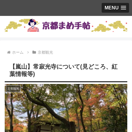
MENU
ホーム
京都観光
【嵐山】常寂光寺について(見どころ、紅
葉情報等)
京都観光