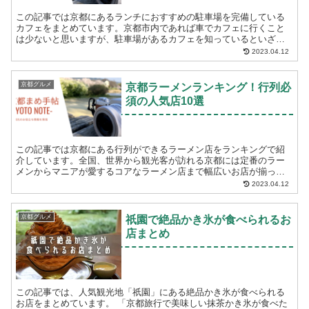
この記事では京都にあるランチにおすすめの駐車場を完備している
カフェをまとめています。京都市内であれば車でカフェに行くこと
は少ないと思いますが、駐車場があるカフェを知っているといざと
いう時に助かります。 「京都にある駐車場付きのカフェを...
2023.04.12
京都グルメ
京都ラーメンランキング！行列必
須の人気店10選
この記事では京都にある行列ができるラーメン店をランキングで紹
介しています。全国、世界から観光客が訪れる京都には定番のラー
メンからマニアが愛するコアなラーメン店まで幅広いお店が揃って
います。 「京都にある人気のラーメン店が知りたい」 「行...
2023.04.12
京都グルメ
祇園で絶品かき氷が食べられるお
店まとめ
この記事では、人気観光地「祇園」にある絶品かき氷が食べられる
お店をまとめています。 「京都旅行で美味しい抹茶かき氷が食べた