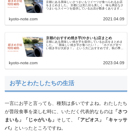
京都にある美味しいさつまいもツイーツが食べられるお店
をまとめました。 京都には見た目も美しく、味も満足なさ
つまいもスイーツを提供しているお店が数多くあります。
秋の季節は、さつまいも/焼き芋スイーツがますます美味し
く感じること間違いなし...
kyoto-note.com
2021.04.09
京都のおすすめ焼き芋(やきいも)店まとめ
京都にある美味しい焼き芋を提供しているお店をまとめま
した。 「美味しい焼き芋が食べたい！」 「ホクホク甘〜
い焼き芋が大好き！」 という方におすすめです。秋の季節
はより美味しく感じる食べ物、焼き芋。身体も心も温まる
京都で美味しい...
kyoto-note.com
2023.04.09
お芋とわたしたちの生活
一言にお芋と言っても、種類は多いですよね。わたしたち
が普段食事を楽しむ時に、いただく代表的なものは
「さつ
まいも」「じゃがいも」
そして、
「アピオス」「キャッサ
バ」
といったところですね。