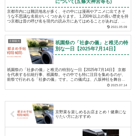
について(五條天神宮等も)
京都市内には難読地名が多く、その中には漫画やアニメに出てきそ
うな不思議な名前がいくつかあります。 1,200年以上の長い歴史を持
つ京都は昔の呼び名を現代の読み方にあてはめることがあれば、地
名に関係する出来事や人物に由来するといった理由...
2021.05.09
京都観光
祇園祭の「社参の儀」と稚児の特
別な一日【2025年7月14日】
祇園祭の「社参の儀」と稚児の特別な一日【2025年7月14日】 京都
を代表する伝統行事、祇園祭。その中でも特に注目を集めるのが、
前祭で行われる「社参の儀」です。この儀式は、八坂神社を舞台
に、...
2025.07.14
京野菜を楽しめるお店まとめ！健康にな
りたい方におすすめ