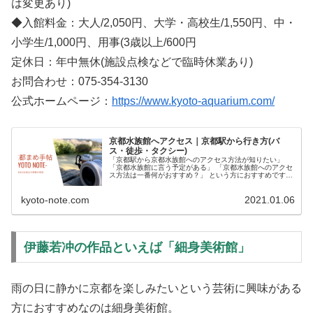
は変更あり)
◆入館料金：大人/2,050円、大学・高校生/1,550円、中・
小学生/1,000円、用事(3歳以上/600円
定休日：年中無休(施設点検などで臨時休業あり)
お問合わせ：075-354-3130
公式ホームページ：
https://www.kyoto-aquarium.com/
京都水族館へアクセス｜京都駅から行き方(バ
ス・徒歩・タクシー)
「京都駅から京都水族館へのアクセス方法が知りたい」
「京都水族館に言う予定がある」 「京都水族館へのアクセ
ス方法は一番何がおすすめ？」 という方におすすめです。
こちらの記事では ◆京都駅から京都水族館までのアクセス
方法(バス...
kyoto-note.com
2021.01.06
伊藤若冲の作品といえば「細身美術館」
雨の日に静かに京都を楽しみたいという芸術に興味がある
方におすすめなのは細身美術館。