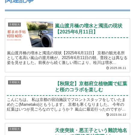
京都観光
嵐山渡月橋の増水と濁流の現状
【2025年6月11日】
嵐山渡月橋の増水と濁流の現状【2025年6月11日】 京都の観光名所
として名高い嵐山の渡月橋が、2025年6月11日の朝、普段とは異なる
姿を見せました。前夜から続く激しい雨により、桂川は増水...
2025.06.11
京都観光
【秋限定】京都府立植物園で紅葉
と桜のコラボを楽しむ
こんにちは。 私は京都の宿泊施設でフロントスタッフをしていたま
めたこ(Mametako)ともうします。 京都も寒くなりました。 今年の
紅葉はいつが見ごろなのでしょうか？ 嵐山に最近行ったのですが、
売り子さん曰く、 ...
2023.04.12
京都観光
天使突抜・悪王子という難読地名