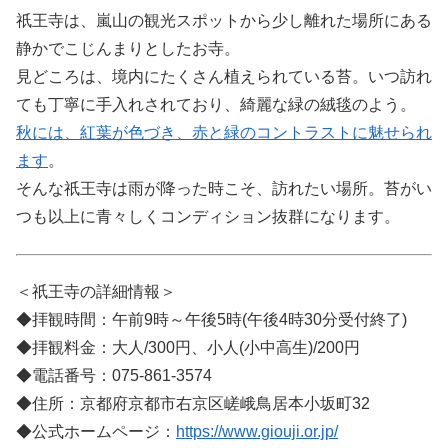
祇王寺は、嵐山の観光スポットから少し離れた場所にある
静かでこじんまりとしたお寺。
見どころは、境内にたくさん植えられている苔。いつ訪れ
ても丁寧に手入れされており、綺麗な緑の絨毯のよう。
秋には、紅葉が色づき、赤と緑のコントラストに魅せられ
ます
。
そんな祇王寺は雨が降った時こそ、訪れたい場所。苔がい
つも以上に青々しくコンディション抜群になります。
＜祇王寺の詳細情報＞
◆拝観時間：午前9時～午後5時(午後4時30分受付終了)
◆拝観料金：大人/300円、小人(小中高生)/200円
◆電話番号：075-861-3574
◆住所：京都府京都市右京区嵯峨鳥居本小坂町32
◆公式ホームページ：
https://www.giouji.or.jp/