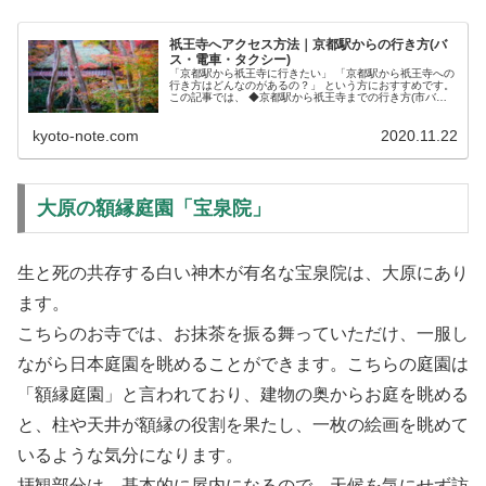
祇王寺へアクセス方法｜京都駅からの行き方(バ
ス・電車・タクシー)
「京都駅から祇王寺に行きたい」 「京都駅から祇王寺への
行き方はどんなのがあるの？」 という方におすすめです。
この記事では、 ◆京都駅から祇王寺までの行き方(市バ
ス・電車・タクシー) ◆それぞれの行き方の所要時...
kyoto-note.com
2020.11.22
大原の額縁庭園「宝泉院」
生と死の共存する白い神木が有名な宝泉院は、大原にあり
ます。
こちらのお寺では、お抹茶を振る舞っていただけ、一服し
ながら日本庭園を眺めることができます。こちらの庭園は
「額縁庭園」と言われており、建物の奥からお庭を眺める
と、柱や天井が額縁の役割を果たし、一枚の絵画を眺めて
いるような気分になります。
拝観部分は、基本的に屋内になるので、天候を気にせず訪