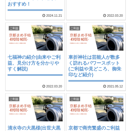
おすすめ！
2024.11.21
2022.03.20
ご利益
ご利益
七福神の紹介(由来やご利
車折神社は芸能人が数多
益、見分け方を分かりや
く訪れるパワースポット
すく解説)
(ご利益や見どころ、御朱
印など紹介)
2022.03.20
2021.05.12
ご利益
ご利益
清水寺の大黒様(出世大黒
京都で商売繁盛のご利益