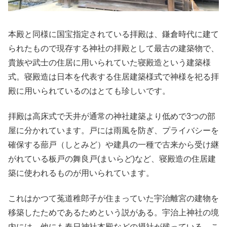
本殿と同様に国宝指定されている拝殿は、鎌倉時代に建て
られたもので現存する神社の拝殿として最古の建築物で、
貴族や武士の住居に用いられていた寝殿造という建築様
式。寝殿造は日本を代表する住居建築様式で神様を祀る拝
殿に用いられているのはとても珍しいです。
拝殿は高床式で天井が通常の神社建築より低めで3つの部
屋に分かれています。戸には雨風を防ぎ、プライバシーを
確保する蔀戸（しとみど）や建具の一種で古来から受け継
がれている板戸の舞良戸(まいらど)など、寝殿造の住居建
築に使われるものが用いられています。
これはかつて菟道稚郎子が住まっていた宇治離宮の建物を
移築したためであるためという説がある。宇治上神社の境
内には、他にも春日神社本殿などの摂社が残っている。こ