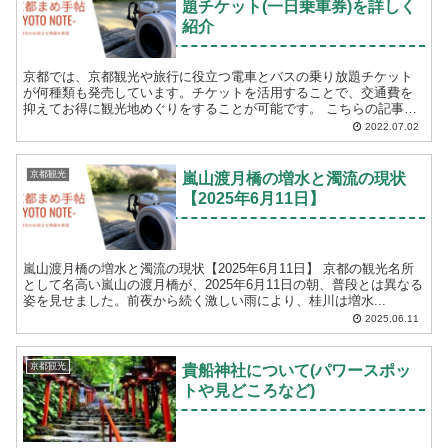
題チケット(一日乗車券)を詳しく
紹介
京都では、京都観光や旅行に役立つ電車とバスの乗り放題チケット
が何種類も発売しています。チケットを活用することで、交通費を
抑えてお得に観光地めぐりをすることが可能です。 こちらの記事で
は、通年で販売されている乗り放題チケットを紹介してい...
2022.07.02
京都観光
嵐山渡月橋の増水と濁流の現状
【2025年6月11日】
嵐山渡月橋の増水と濁流の現状【2025年6月11日】 京都の観光名所
として名高い嵐山の渡月橋が、2025年6月11日の朝、普段とは異なる
姿を見せました。前夜から続く激しい雨により、桂川は増水...
2025.06.11
京都観光
貴船神社について(パワースポッ
トや見どころなど)