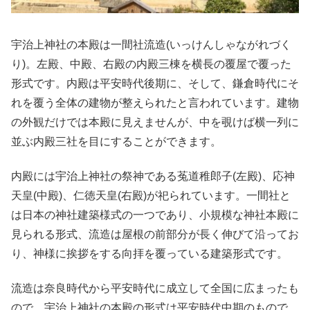
宇治上神社の本殿は一間社流造(いっけんしゃながれづく
り)。左殿、中殿、右殿の内殿三棟を横長の覆屋で覆った
形式です。内殿は平安時代後期に、そして、鎌倉時代にそ
れを覆う全体の建物が整えられたと言われています。建物
の外観だけでは本殿に見えませんが、中を覗けば横一列に
並ぶ内殿三社を目にすることができます。
内殿には宇治上神社の祭神である菟道稚郎子(左殿)、応神
天皇(中殿)、仁徳天皇(右殿)が祀られています。一間社と
は日本の神社建築様式の一つであり、小規模な神社本殿に
見られる形式、流造は屋根の前部分が長く伸びて沿ってお
り、神様に挨拶をする向拝を覆っている建築形式です。
流造は奈良時代から平安時代に成立して全国に広まったも
ので、宇治上神社の本殿の形式は平安時代中期のもので、