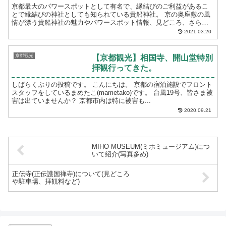
京都最大のパワースポットとして有名で、縁結びのご利益があるこ
とで縁結びの神社としても知られている貴船神社。 京の奥座敷の風
情が漂う貴船神社の魅力やパワースポット情報、見どころ、さらに
おすすめのランチ・ディナー情報をご紹介しますので、貴...
2021.03.20
京都観光
【京都観光】相国寺、開山堂特別
拝観行ってきた。
しばらくぶりの投稿です。 こんにちは。 京都の宿泊施設でフロント
スタッフをしているまめたこ(mametako)です。 台風19号、皆さま被
害は出ていませんか？ 京都市内は特に被害も...
2020.09.21
MIHO MUSEUM(ミホミュージアム)につ
いて紹介(写真多め)
正伝寺(正伝護国禅寺)について(見どころ
や駐車場、拝観料など)