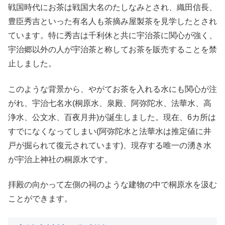
戦国時代にお茶は戦国大名のたしなみとされ、織田信長、
豊臣秀吉といった有名人も茶摘み屋製茶を見学したとされ
ています。特に秀吉は千利休と共に宇治茶に関心が強く、
宇治郷以外の人が宇治茶と称してお茶を販売することを禁
止しました。
このような背景から、やがてお茶を入れる水にも関心が注
がれ、宇治七名水(桐原水、泉殿、阿弥陀水、法華水、高
浄水、公文水、百夜月井)が誕生しました。現在、6カ所は
すでになくなってしまい(阿弥陀水と法華水は推定値に井
戸が掘られて復元されています)、現存する唯一の湧き水
が宇治上神社の桐原水です。
拝殿の向かって左側の祠のような建物の中で桐原水を汲む
ことができます。