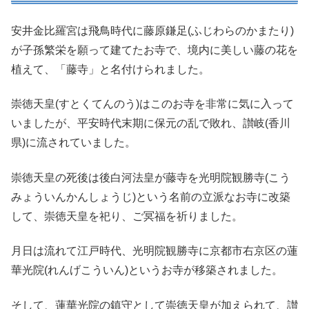
安井金比羅宮は飛鳥時代に藤原鎌足(ふじわらのかまたり)
が子孫繁栄を願って建てたお寺で、境内に美しい藤の花を
植えて、「藤寺」と名付けられました。
崇徳天皇(すとくてんのう)はこのお寺を非常に気に入って
いましたが、平安時代末期に保元の乱で敗れ、讃岐(香川
県)に流されていました。
崇徳天皇の死後は後白河法皇が藤寺を光明院観勝寺(こう
みょういんかんしょうじ)という名前の立派なお寺に改築
して、崇徳天皇を祀り、ご冥福を祈りました。
月日は流れて江戸時代、光明院観勝寺に京都市右京区の蓮
華光院(れんげこういん)というお寺が移築されました。
そして、蓮華光院の鎮守として崇徳天皇が加えられて、讃