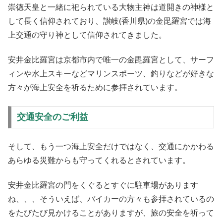
崇徳天皇と一緒に祀られている大物主神は道開きの神様と
して長く信仰されており、讃岐(香川県)の金毘羅宮では海
上交通の守り神として信仰されてきました。
安井金比羅宮は京都市内で唯一の金毘羅宮として、サーフ
ィンや水上スキーなどマリンスポーツ、釣りなどが好きな
方々が海上安全を祈るために参拝されています。
交通安全のご利益
そして、もう一つ海上安全だけではなく、交通にかかわる
あらゆる災難からも守ってくれるとされています。
安井金比羅宮の門をくぐるとすぐに駐車場があります
ね、、、そういえば、バイカーの方々も参拝されているの
をたびたび見かけることがありますが、旅の安全を祈って