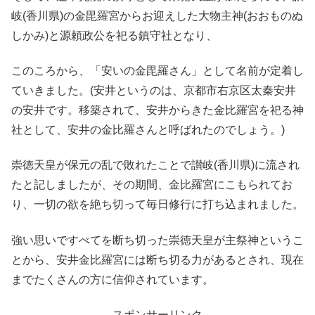
岐(香川県)の金毘羅宮からお迎えした大物主神(おおものぬ
しかみ)と源頼政公を祀る鎮守社となり、
このころから、「安いの金毘羅さん」として名前が定着し
ていきました。(安井というのは、京都市右京区太秦安井
の安井です。移築されて、安井からきた金比羅宮を祀る神
社として、安井の金比羅さんと呼ばれたのでしょう。)
崇徳天皇が保元の乱で敗れたことで讃岐(香川県)に流され
たと記しましたが、その期間、金比羅宮にこもられてお
り、一切の欲を絶ち切って毎日修行に打ち込まれました。
強い思いですべてを断ち切った崇徳天皇が主祭神というこ
とから、安井金比羅宮には断ち切る力があるとされ、現在
までたくさんの方に信仰されています。
スポンサーリンク